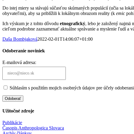
Do istej miery sa stávajú súčasťou skúmaných populácií (učia sa lokál
obyvateľmi), aby sa priblížili k lokálnym obrazom reality (k
emic
pohľ
Ich výskum je z tohto dôvodu
etnografický
, lebo je založený najmä
cieľom podrobne zaznamenať aktuálne správanie a myslenie ľudí a v
Daša Bombjaková
2022-02-01T14:06:07+01:00
Odoberanie noviniek
E-mailová adresa:
Súhlasím s použitím mojich osobných údajov pre účely odoberani
Odoberať
Užitočné zdroje
Publikácie
Časopis Anthropologica Slovaca
Archív článkov