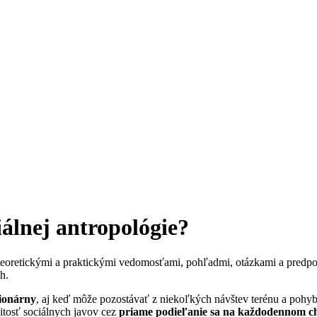
álnej antropológie?
teoretickými a praktickými vedomosťami, pohľadmi, otázkami a predpokl
h.
cionárny
, aj keď môže pozostávať z niekoľkých návštev terénu a pohyb
itosť sociálnych javov cez
priame podieľanie sa na každodennom ch