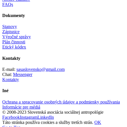
FAQs
Dokumenty
Stanovy
Zápisnice
Výročné správy
Plán činnosti
Etický kódex
Kontakty
E-mail:
sasaslovensko@gmail.com
Chat:
Messenger
Kontakty
Iné
Ochrana a spracovanie osobných údajov a podmienky používania
Informácie pre médiá
© 2008-2023 Slovenská asociácia sociálnej antropológie
Facebook
Instagram
LinkedIn
Táto stránka používa cookies a služby tretích strán.
OK