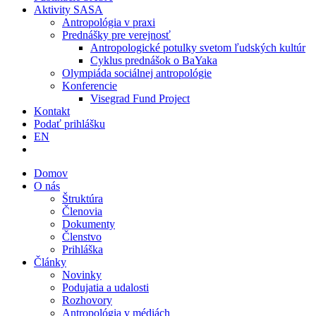
Aktivity SASA
Antropológia v praxi
Prednášky pre verejnosť
Antropologické potulky svetom ľudských kultúr
Cyklus prednášok o BaYaka
Olympiáda sociálnej antropológie
Konferencie
Visegrad Fund Project
Kontakt
Podať prihlášku
EN
Domov
O nás
Štruktúra
Členovia
Dokumenty
Členstvo
Prihláška
Články
Novinky
Podujatia a udalosti
Rozhovory
Antropológia v médiách