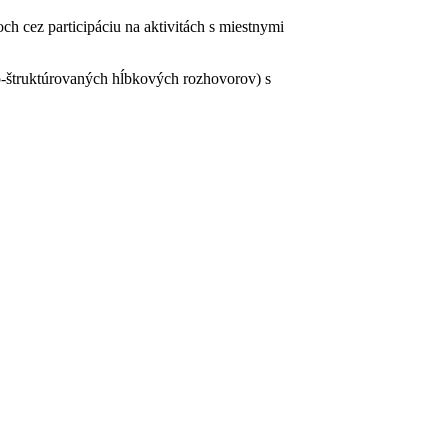
ch cez participáciu na aktivitách s miestnymi
lo-štruktúrovaných hĺbkových rozhovorov) s