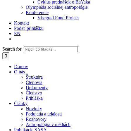
Cyklus prednášok o BaYaka
Olympiáda sociálnej antropológie
Konferencie
Visegrad Fund Project
Kontakt
Podať prihlášku
EN
Search for:
Domov
O nás
Štruktúra
Členovia
Dokumenty
Členstvo
Prihláška
Články
Novinky
Podujatia a udalosti
Rozhovory
Antropológia v médiách
Publikácie SASA