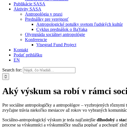
Publikácie SASA
Aktivity SASA
Antropológia v praxi
Prednášky pre verejnosť
Antropologické potulky svetom ľudských kultúr
Cyklus prednášok o BaYaka
Olympiáda sociálnej antropológie
Konferencie
Visegrad Fund Project
Kontakt
Podať prihlášku
EN
Search for:
Aký výskum sa robí v rámci soci
Pre sociálne antropologičky a antropológov – vyzbrojených rôznymi 
zvyčajne trávia niekoľko mesiacov až rokov vo vybraných komunitác
Sociálno-antropologický výskum je teda najčastejšie
dlhodobý
a
sta
procese sa výskumníci a výskumníčky snažia popísať a pochopiť zlož