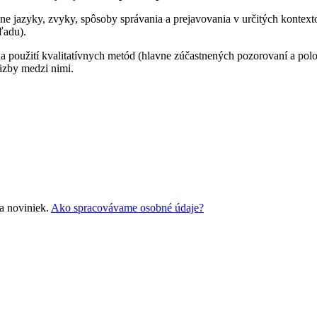
ne jazyky, zvyky, spôsoby správania a prejavovania v určitých kontexto
adu).
 na použití kvalitatívnych metód (hlavne zúčastnených pozorovaní a po
äzby medzi nimi.
a noviniek.
Ako spracovávame osobné údaje?