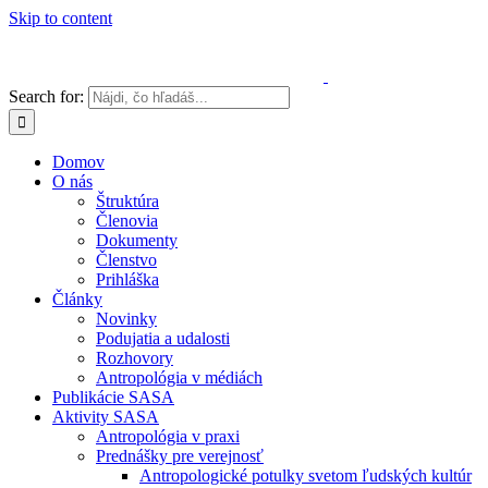
Skip to content
Search for:
Domov
O nás
Štruktúra
Členovia
Dokumenty
Členstvo
Prihláška
Články
Novinky
Podujatia a udalosti
Rozhovory
Antropológia v médiách
Publikácie SASA
Aktivity SASA
Antropológia v praxi
Prednášky pre verejnosť
Antropologické potulky svetom ľudských kultúr