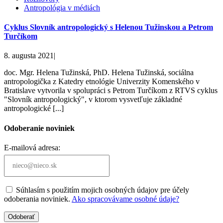
Antropológia v médiách
Cyklus Slovník antropologický s Helenou Tužinskou a Petrom
Turčíkom
8. augusta 2021
|
doc. Mgr. Helena Tužinská, PhD. Helena Tužinská, sociálna
antropologička z Katedry etnológie Univerzity Komenského v
Bratislave vytvorila v spolupráci s Petrom Turčíkom z RTVS cyklus
"Slovník antropologický", v ktorom vysvetľuje základné
antropologické [...]
Odoberanie noviniek
E-mailová adresa:
Súhlasím s použitím mojich osobných údajov pre účely
odoberania noviniek.
Ako spracovávame osobné údaje?
Odoberať