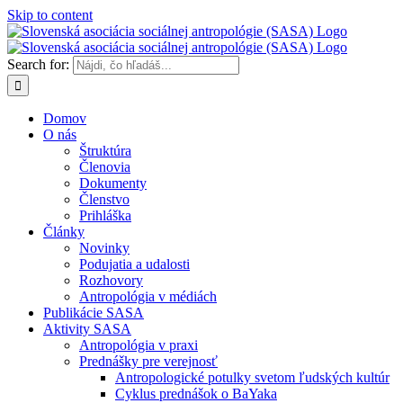
Skip to content
Search for:
Domov
O nás
Štruktúra
Členovia
Dokumenty
Členstvo
Prihláška
Články
Novinky
Podujatia a udalosti
Rozhovory
Antropológia v médiách
Publikácie SASA
Aktivity SASA
Antropológia v praxi
Prednášky pre verejnosť
Antropologické potulky svetom ľudských kultúr
Cyklus prednášok o BaYaka