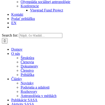
Olympiáda sociálnej antropológie
Konferencie
Visegrad Fund Project
Kontakt
Podať prihlášku
EN
Search for:
Domov
O nás
Štruktúra
Členovia
Dokumenty
Členstvo
Prihláška
Články
Novinky
Podujatia a udalosti
Rozhovory
Antropológia v médiách
Publikácie SASA
Aktivity SASA