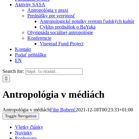
Aktivity SASA
Antropológia v praxi
Prednášky pre verejnosť
Antropologické potulky svetom ľudských kultúr
Cyklus prednášok o BaYaka
Olympiáda sociálnej antropológie
Konferencie
Visegrad Fund Project
Kontakt
Podať prihlášku
EN
Search for:
Antropológia v médiách
Antropológia v médiách
Filip Boberić
2021-12-18T00:23:33+01:00
Toggle Navigation
Všetky články
Novinky
Rozhovory