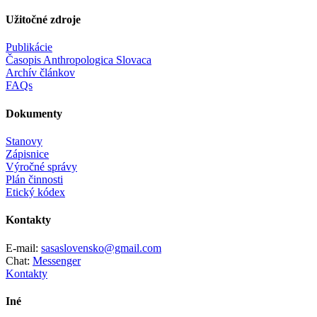
Užitočné zdroje
Publikácie
Časopis Anthropologica Slovaca
Archív článkov
FAQs
Dokumenty
Stanovy
Zápisnice
Výročné správy
Plán činnosti
Etický kódex
Kontakty
E-mail:
sasaslovensko@gmail.com
Chat:
Messenger
Kontakty
Iné