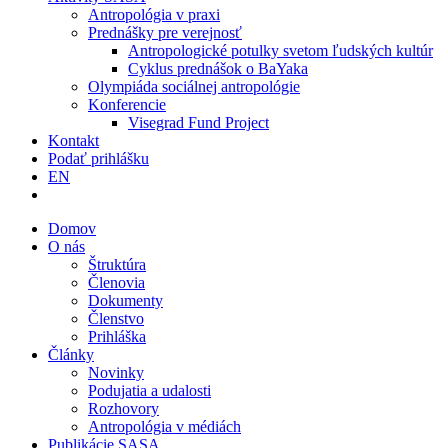
Antropológia v praxi
Prednášky pre verejnosť
Antropologické potulky svetom ľudských kultúr
Cyklus prednášok o BaYaka
Olympiáda sociálnej antropológie
Konferencie
Visegrad Fund Project
Kontakt
Podať prihlášku
EN
Domov
O nás
Štruktúra
Členovia
Dokumenty
Členstvo
Prihláška
Články
Novinky
Podujatia a udalosti
Rozhovory
Antropológia v médiách
Publikácie SASA