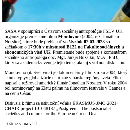
SASA v spolupráci s Ústavom sociálnej antropológie FSEV UK
organizuje premietanie filmu
Mondovino
(2004, rež. Jonathan
Nossiter), ktoré bude prebiehať
vo štvrtok 02.03.2023
so
začiatkom
o 17:30h
v miestnosti B122 na Fakulte sociálnych a
ekonomických vied UK
. Premietanie bude spojené s komentárom
sociálneho antropológa doc. Mgr. Juraja Buzalku, M.A., PhD.,
ktorý sa akademicky venuje tejto téme, ako aj s voľnou diskusiou.
Mondovino (it: Svet vína) je dokumentárny film z roku 2004, ktorý
skúma vplyv globalizácie na rôzne vinárske regióny sveta. Film
napísal a režíroval americký filmár Jonathan Nossiter. V roku 2004
bol nominovaný na Zlatú palmu na filmovom festivale v Cannes a
na cenu César.
Diskusia k filmu sa uskutoční vďaka ERASMUS-JMO-2021-
CHAIR project 101048187 „Postgreen – The postsocialist
societies and cultures for the European Green Deal“.
Tešíme sa na vás!