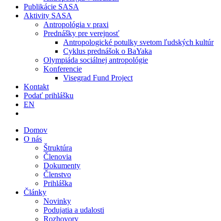
Publikácie SASA
Aktivity SASA
Antropológia v praxi
Prednášky pre verejnosť
Antropologické potulky svetom ľudských kultúr
Cyklus prednášok o BaYaka
Olympiáda sociálnej antropológie
Konferencie
Visegrad Fund Project
Kontakt
Podať prihlášku
EN
Domov
O nás
Štruktúra
Členovia
Dokumenty
Členstvo
Prihláška
Články
Novinky
Podujatia a udalosti
Rozhovory