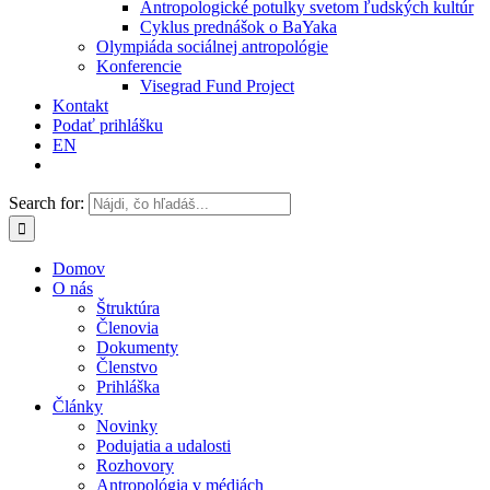
Antropologické potulky svetom ľudských kultúr
Cyklus prednášok o BaYaka
Olympiáda sociálnej antropológie
Konferencie
Visegrad Fund Project
Kontakt
Podať prihlášku
EN
Search for:
Domov
O nás
Štruktúra
Členovia
Dokumenty
Členstvo
Prihláška
Články
Novinky
Podujatia a udalosti
Rozhovory
Antropológia v médiách