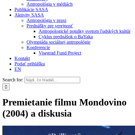
Antropológia v médiách
Publikácie SASA
Aktivity SASA
Antropológia v praxi
Prednášky pre verejnosť
Antropologické potulky svetom ľudských kultúr
Cyklus prednášok o BaYaka
Olympiáda sociálnej antropológie
Konferencie
Visegrad Fund Project
Kontakt
Podať prihlášku
EN
Search for:
Premietanie filmu Mondovino
(2004) a diskusia