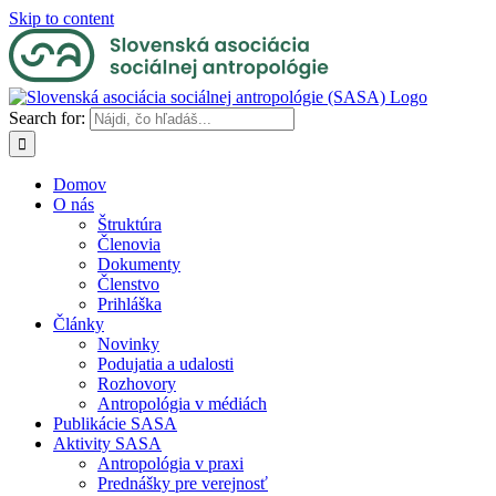
Skip to content
Search for:
Domov
O nás
Štruktúra
Členovia
Dokumenty
Členstvo
Prihláška
Články
Novinky
Podujatia a udalosti
Rozhovory
Antropológia v médiách
Publikácie SASA
Aktivity SASA
Antropológia v praxi
Prednášky pre verejnosť