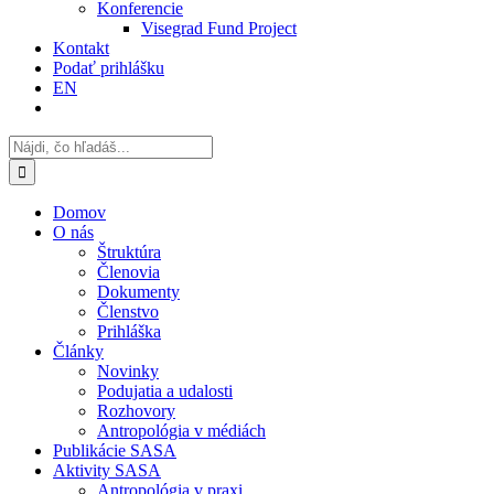
Konferencie
Visegrad Fund Project
Kontakt
Podať prihlášku
EN
Search
for:
Domov
O nás
Štruktúra
Členovia
Dokumenty
Členstvo
Prihláška
Články
Novinky
Podujatia a udalosti
Rozhovory
Antropológia v médiách
Publikácie SASA
Aktivity SASA
Antropológia v praxi