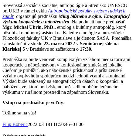
Slovenská asociácia sociálnej antropológie a Stredisko UNESCO
pri UKB v rámci cyklu
Antropologické potulky svetom ľudských
kultúr
organizujú prednášku
Miluj blížneho svojho: Etnografický
výskum kooperácie a náboženstva
. Na podujatí bude prednášať
Mgr. Michal Uhrin, PhD.
, etnológ a kultúrny antropológ, ktorý
pôsobí ako odborný asistent na Katedre etnológie a muzeológie
Filozofickej fakulty UK v Bratislave a je členom SASA. Prednáška
sa uskutoční v stredu
23. marca 2022
v
Seminárnej sále na
Klariskej 5
v Bratislave so začiatkom o
17:30
.
Prednáška sa bude venovať komplexným vzťahom medzi formami
kooperácie a náboženstvom v konfesionálne zmiešanej lokalite.
Cieľom je priblížiť, ako náboženská príslušnosť a príbuzenské
vzťahy ovplyvňujú spoluprácu medzi jednotlivcami a skupinami.
Výklad bude založený na etnografických dátach o kooperácii a
náboženstve, ktoré boli získané počas dlhodobého terénneho
výskumu v rurálnom prostredí na západnom Slovensku.
Vstup na prednášku je voľný
.
Tešíme sa na vás!
Filip Boberić
2022-03-18T11:50:46+01:00