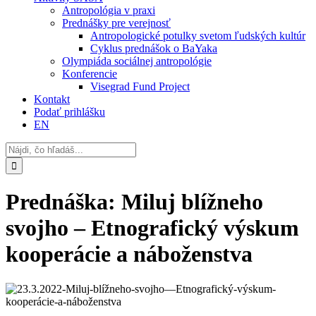
Antropológia v praxi
Prednášky pre verejnosť
Antropologické potulky svetom ľudských kultúr
Cyklus prednášok o BaYaka
Olympiáda sociálnej antropológie
Konferencie
Visegrad Fund Project
Kontakt
Podať prihlášku
EN
Search
for:
Prednáška: Miluj blížneho
svojho – Etnografický výskum
kooperácie a náboženstva