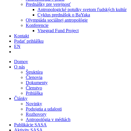
Prednášky pre verejnosť
Antropologické potulky svetom ľudských kultúr
Cyklus prednášok o BaYaka
Olympiáda sociálnej antropológie
Konferencie
Visegrad Fund Project
Kontakt
Podať prihlášku
EN
Domov
O nás
Štruktúra
Členovia
Dokumenty
Členstvo
Prihláška
Články
Novinky
Podujatia a udalosti
Rozhovory
Antropológia v médiách
Publikácie SASA
Aktivity SASA